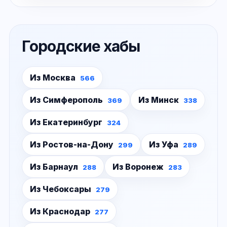
Городские хабы
Из Москва
566
Из Симферополь
Из Минск
369
338
Из Екатеринбург
324
Из Ростов-на-Дону
Из Уфа
299
289
Из Барнаул
Из Воронеж
288
283
Из Чебоксары
279
Из Краснодар
277