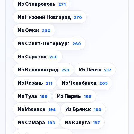
Из Ставрополь
271
Из Нижний Новгород
270
Из Омск
260
Из Санкт-Петербург
260
Из Саратов
256
Из Калининград
Из Пенза
223
217
Из Казань
Из Челябинск
211
205
Из Тула
Из Пермь
198
196
Из Ижевск
Из Брянск
194
193
Из Самара
Из Калуга
193
187