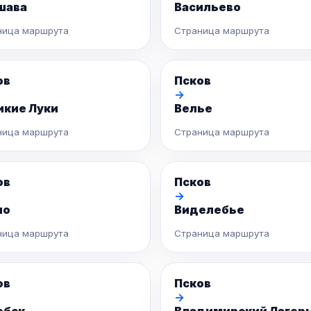
шава
Васильево
ница маршрута
Страница маршрута
ов
Псков
→
икие Луки
Велье
ница маршрута
Страница маршрута
ов
Псков
→
но
Виделебье
ница маршрута
Страница маршрута
ов
Псков
→