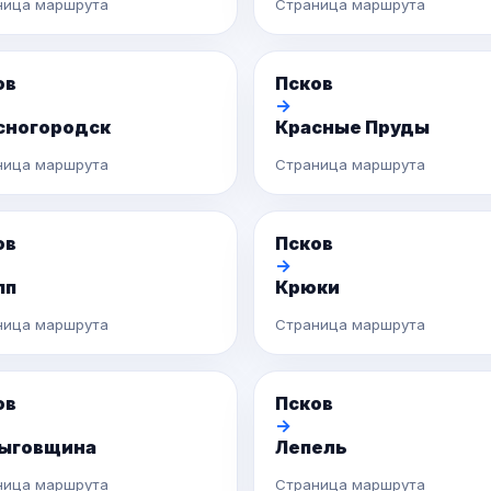
ница маршрута
Страница маршрута
ов
Псков
→
сногородск
Красные Пруды
ница маршрута
Страница маршрута
ов
Псков
→
пп
Крюки
ница маршрута
Страница маршрута
ов
Псков
→
ыговщина
Лепель
ница маршрута
Страница маршрута