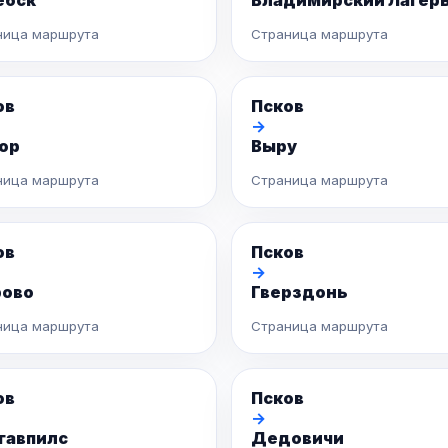
ебск
Владимирский Лагер
ница маршрута
Страница маршрута
ов
Псков
→
ор
Выру
ница маршрута
Страница маршрута
ов
Псков
→
рово
Гверздонь
ница маршрута
Страница маршрута
ов
Псков
→
гавпилс
Дедовичи