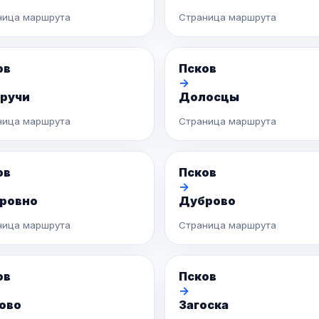
ница маршрута
Страница маршрута
ов
Псков
→
ручи
Долосцы
ница маршрута
Страница маршрута
ов
Псков
→
ровно
Дуброво
ница маршрута
Страница маршрута
ов
Псков
→
ово
Загоска