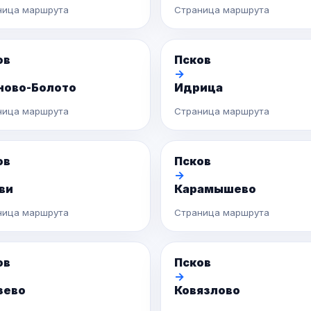
ница маршрута
Страница маршрута
ов
Псков
→
ново-Болото
Идрица
ница маршрута
Страница маршрута
ов
Псков
→
ви
Карамышево
ница маршрута
Страница маршрута
ов
Псков
→
зево
Ковязлово