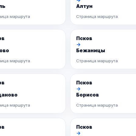
→
ль
Алтун
ница маршрута
Страница маршрута
ов
Псков
→
ово
Бежаницы
ница маршрута
Страница маршрута
ов
Псков
→
даново
Борисов
ница маршрута
Страница маршрута
ов
Псков
→