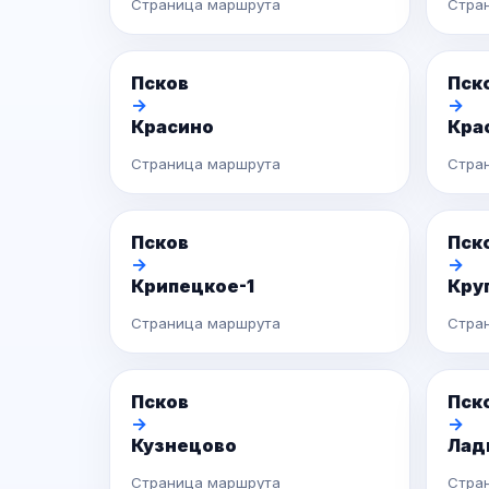
Страница маршрута
Стра
Псков
Пск
→
→
Красино
Кра
Страница маршрута
Стра
Псков
Пск
→
→
Крипецкое-1
Кру
Страница маршрута
Стра
Псков
Пск
→
→
Кузнецово
Лад
Страница маршрута
Стра