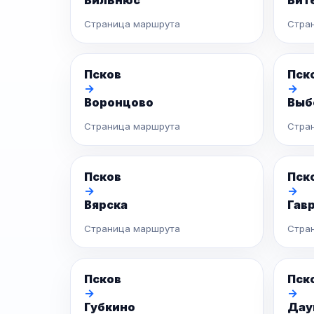
Вильнюс
Вит
Страница маршрута
Стра
Псков
Пск
→
→
Воронцово
Выб
Страница маршрута
Стра
Псков
Пск
→
→
Вярска
Гав
Страница маршрута
Стра
Псков
Пск
→
→
Губкино
Дау