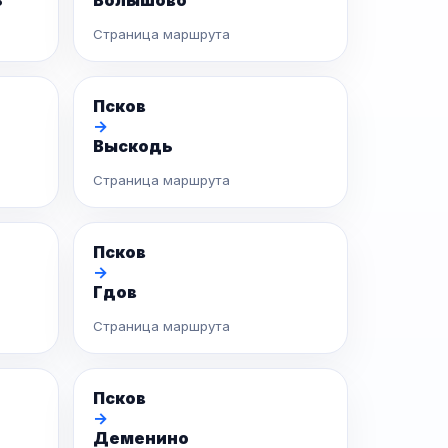
ь
Волышово
Страница маршрута
Псков
→
Выскодь
Страница маршрута
Псков
→
Гдов
Страница маршрута
Псков
→
Деменино